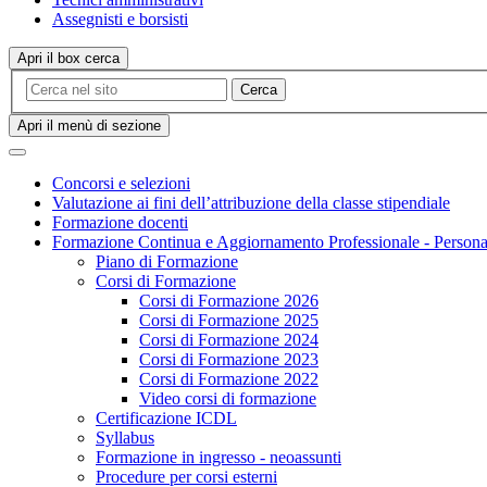
Assegnisti e borsisti
Apri il box cerca
Cerca
Apri il menù di sezione
Concorsi e selezioni
Valutazione ai fini dell’attribuzione della classe stipendiale
Formazione docenti
Formazione Continua e Aggiornamento Professionale - Person
Piano di Formazione
Corsi di Formazione
Corsi di Formazione 2026
Corsi di Formazione 2025
Corsi di Formazione 2024
Corsi di Formazione 2023
Corsi di Formazione 2022
Video corsi di formazione
Certificazione ICDL
Syllabus
Formazione in ingresso - neoassunti
Procedure per corsi esterni