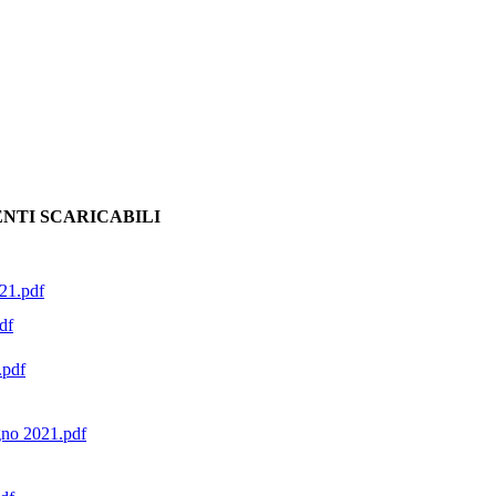
NTI SCARICABILI
21.pdf
df
.pdf
gno 2021.pdf