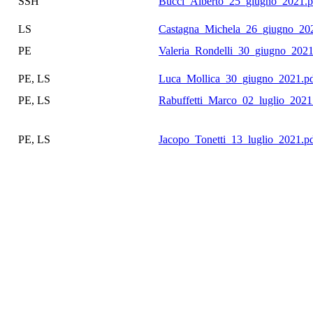
SSH
Bucci_Alberto_25_giugno_2021.p
LS
Castagna_Michela_26_giugno_20
PE
Valeria_Rondelli_30_giugno_2021
PE, LS
Luca_Mollica_30_giugno_2021.p
PE, LS
Rabuffetti_Marco_02_luglio_2021
PE, LS
Jacopo_Tonetti_13_luglio_2021.p