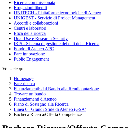
Ricerca commissionata
Erogazioni liberali
UNITECH - Piattaforme tecnologiche di Ateneo
UNIGEST - Servizio di Project Management
Accordi e collaborazioni
Centri e laboratori
Etica della ricerca
Dual Use e Research Security
IRIS - Sistema di gestione dei dati della Ricerca
Fondo di Ateneo APC
Fare innovazione
Public Engagement
Voi siete qui
Homepage
Fare ricerca
Finanziamenti: dal Bando alla Rendicontazione
Trovare un bando
Finanziamenti d'Ateneo
Piano di Sostegno alla Ricerca
Linea 6 - Grandi Sfide di Ateneo (GSA)
Bacheca Ricerca/Offerta Competenze