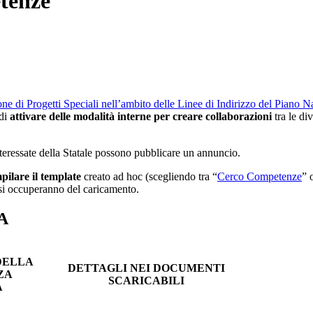
tenze
one di Progetti Speciali nell’ambito delle Linee di Indirizzo del Piano
 di
attivare delle modalità interne per creare collaborazioni
tra le di
 interessate della Statale possono pubblicare un annuncio.
pilare il template
creato ad hoc (scegliendo tra “
Cerco Competenze
” 
 si occuperanno del caricamento.
A
DELLA
DETTAGLI NEI DOCUMENTI
ZA
SCARICABILI
A