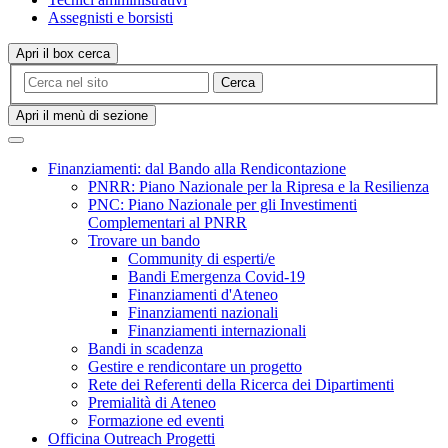
Assegnisti e borsisti
Apri il box cerca
Cerca
Apri il menù di sezione
Finanziamenti: dal Bando alla Rendicontazione
PNRR: Piano Nazionale per la Ripresa e la Resilienza
PNC: Piano Nazionale per gli Investimenti
Complementari al PNRR
Trovare un bando
Community di esperti/e
Bandi Emergenza Covid-19
Finanziamenti d'Ateneo
Finanziamenti nazionali
Finanziamenti internazionali
Bandi in scadenza
Gestire e rendicontare un progetto
Rete dei Referenti della Ricerca dei Dipartimenti
Premialità di Ateneo
Formazione ed eventi
Officina Outreach Progetti